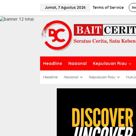
L
e
Jumat, 7 Agustus 2026
Terms of Service
In
w
a
tutup
t
i
k
e
k
o
n
t
Headline
Nasional
Kepulauan Riau
e
n
Headline
Nasional
Kepulauan Riau
Huku