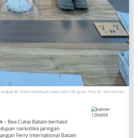
itangkap BC Batam ketahuan bawa sabu 185 gram. Foto Ist : doc/humas.
m
– Bea Cukai Batam berhasil
upan narkotika jaringan
tangan Ferry International Batam