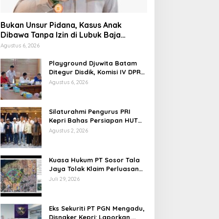
Bukan Unsur Pidana, Kasus Anak
Dibawa Tanpa Izin di Lubuk Baja
Dihentikan
Agustus 6, 2026
Playground Djuwita Batam
Ditegur Disdik, Komisi IV DPRD
Jadwalkan Sidak
Agustus 6, 2026
Silaturahmi Pengurus PRI
Kepri Bahas Persiapan HUT
Ke-1 dan Penguatan
Agustus 2, 2026
Konsolidasi Partai
Kuasa Hukum PT Sosor Tala
Jaya Tolak Klaim Perluasan
Kampung Tua Batu Merah
Juli 29, 2026
Eks Sekuriti PT PGN Mengadu,
Disnaker Kepri: Laporkan,