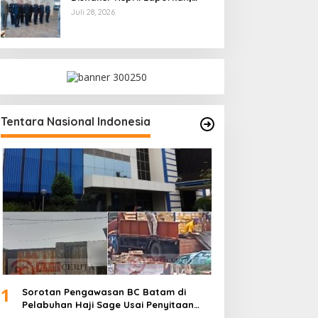
Kami Tindak Lanjuti
Juli 28, 2026
Tentara Nasional Indonesia
1
Sorotan Pengawasan BC Batam di
Pelabuhan Haji Sage Usai Penyitaan
dan Denda Armada