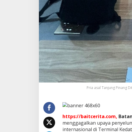
Pria asal Tanjung Pinang D
https://baitcerita.com,
Bata
menggagalkan upaya penyelund
internasional di Terminal Keda