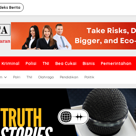
deks Berita
Kriminal
Polisi
TNI
Bea Cukai
Bisnis
Pemerintahan
m
Polri
TNI
Olahraga
Pendidikan
Politik