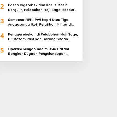
2
Pasca Digerebek dan Kasus Masih
Bergulir, Pelabuhan Haji Sage Disebut
Tetap Beroperasi, Pengawasan
3
Dipertanyakan
Sempena HPN, PWI Kepri Utus Tiga
Anggotanya Ikuti Pelatihan Militer di
Akmil Magelang
4
Penggerebekan di Pelabuhan Haji Sage,
BC Batam Pastikan Barang Sitaan
Bukan Komoditas Program MBG
5
Operasi Senyap Kodim 0316 Batam
Bongkar Dugaan Penyelundupan
Sembako di Pelabuhan Haji Sage