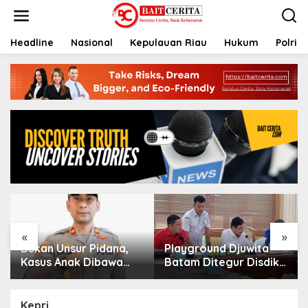
L
e
w
a
Headline
Nasional
Kepulauan Riau
Hukum
Polri
t
i
k
e
k
o
n
t
e
n
«
»
Bukan Unsur Pidana,
Playground Djuwita
Kasus Anak Dibawa
Batam Ditegur Disdik,
Tanpa Izin di Lubuk
Komisi IV DPRD
Baja Dihentikan
Jadwalkan Sidak
Kepri