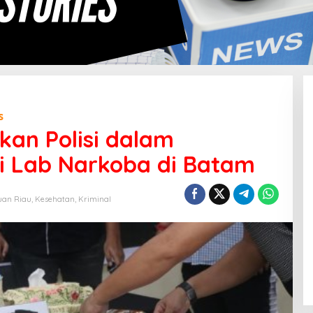
s
an Polisi dalam
i Lab Narkoba di Batam
uan Riau
,
Kesehatan
,
Kriminal