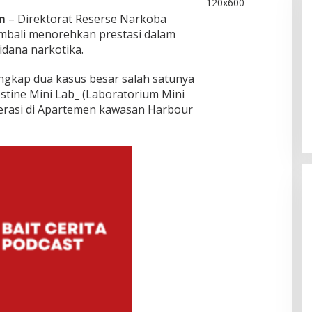
m
– Direktorat Reserse Narkoba
embali menorehkan prestasi dalam
dana narkotika.
HUT Ke-1 PRI di Kepri, Ratusan
ungkap dua kasus besar salah satunya
Kader Hadiri Perayaan dan
tine Mini Lab_ (Laboratorium Mini
Bagikan Bansos
Di Batam, Berita, Berita Utama, Daerah,
erasi di Apartemen kawasan Harbour
Kepulauan Riau, Politik
|
Agustus 8, 2026