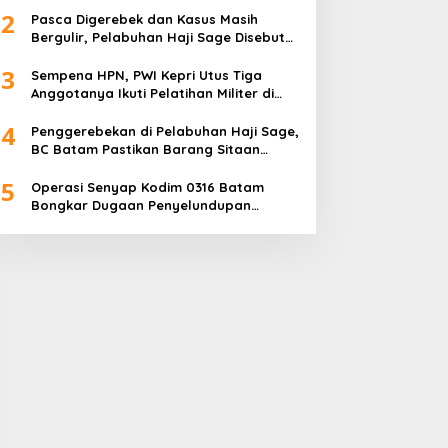
2
Pasca Digerebek dan Kasus Masih
Bergulir, Pelabuhan Haji Sage Disebut
Tetap Beroperasi, Pengawasan
3
Dipertanyakan
Sempena HPN, PWI Kepri Utus Tiga
Anggotanya Ikuti Pelatihan Militer di
Akmil Magelang
4
Penggerebekan di Pelabuhan Haji Sage,
BC Batam Pastikan Barang Sitaan
Bukan Komoditas Program MBG
5
Operasi Senyap Kodim 0316 Batam
Bongkar Dugaan Penyelundupan
Sembako di Pelabuhan Haji Sage