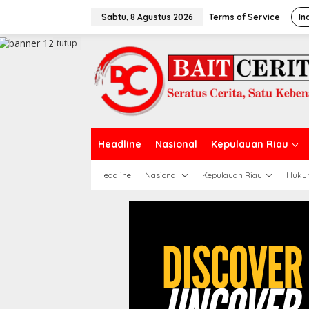
L
e
Sabtu, 8 Agustus 2026
Terms of Service
In
w
a
tutup
t
i
k
e
k
o
n
t
Headline
Nasional
Kepulauan Riau
e
n
Headline
Nasional
Kepulauan Riau
Huku