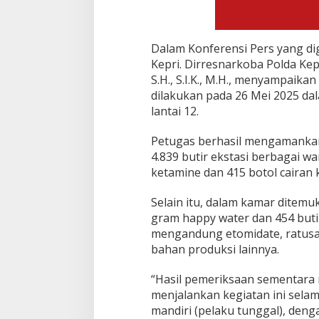
Dalam Konferensi Pers yang dig
Kepri. Dirresnarkoba Polda Ke
S.H., S.I.K., M.H., menyampaik
dilakukan pada 26 Mei 2025 d
lantai 12.
Petugas berhasil mengamanka
4.839 butir ekstasi berbagai w
ketamine dan 415 botol cairan
Selain itu, dalam kamar ditemu
gram happy water dan 454 butir 
mengandung etomidate, ratusan
bahan produksi lainnya.
“Hasil pemeriksaan sementara
menjalankan kegiatan ini selam
mandiri (pelaku tunggal), deng