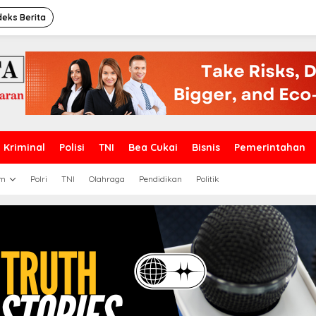
deks Berita
Kriminal
Polisi
TNI
Bea Cukai
Bisnis
Pemerintahan
m
Polri
TNI
Olahraga
Pendidikan
Politik