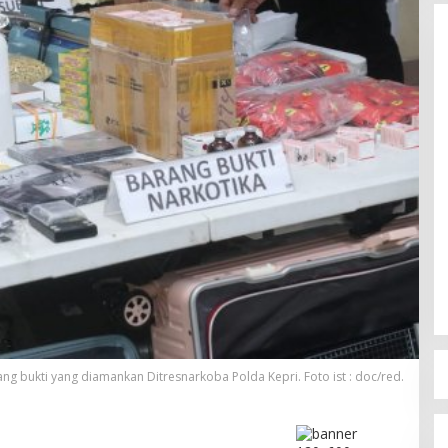
ng bukti yang diamankan Ditresnarkoba Polda Kepri. Foto ist : doc/red.