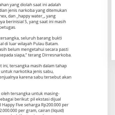
han yang diolah saat ini adalah
ian jenis narkoba yang ditemukan
inex, dan _happy water_, yang
a berinisial S, yang saat ini masih
petugas.
tersangka, seluruh barang bukti
l di luar wilayah Pulau Batam.
sih belum mengetahui secara pasti
kepada siapa,” terang Dirresnarkoba.
 ini, tersangka masih dalam tahap
untuk narkotika jenis sabu,
enjualnya karena sabu tersebut akan
 oleh tersangka untuk masing-
bagai berikut: pil ekstasi dijual
il Happy Five seharga Rp200.000 per
000.000 per gram, cairan (liquid)