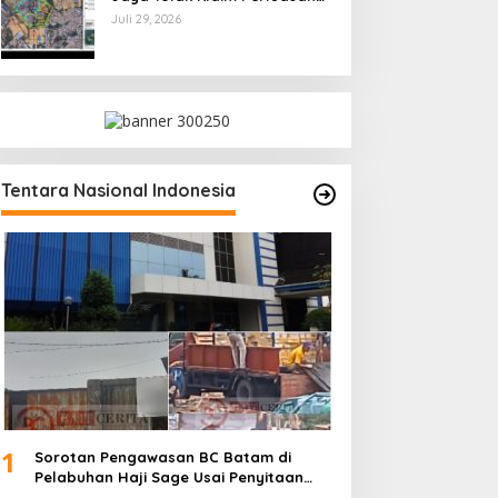
Kampung Tua Batu Merah
Juli 29, 2026
Tentara Nasional Indonesia
1
Sorotan Pengawasan BC Batam di
Pelabuhan Haji Sage Usai Penyitaan
dan Denda Armada