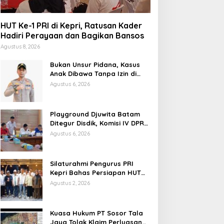
HUT Ke-1 PRI di Kepri, Ratusan Kader
Hadiri Perayaan dan Bagikan Bansos
Agustus 8, 2026
Bukan Unsur Pidana, Kasus
Anak Dibawa Tanpa Izin di
Lubuk Baja Dihentikan
Agustus 6, 2026
Playground Djuwita Batam
Ditegur Disdik, Komisi IV DPRD
Jadwalkan Sidak
Agustus 6, 2026
Silaturahmi Pengurus PRI
Kepri Bahas Persiapan HUT
Ke-1 dan Penguatan
Agustus 2, 2026
Konsolidasi Partai
Kuasa Hukum PT Sosor Tala
Jaya Tolak Klaim Perluasan