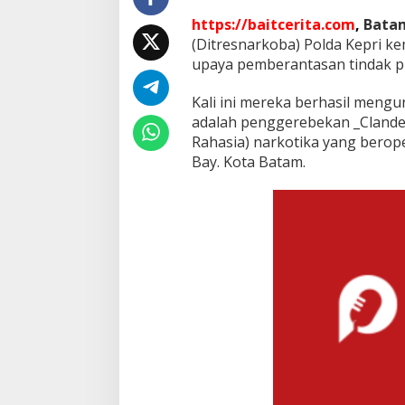
i
https://baitcerita.com
,
Bata
n
i
(Ditresnarkoba) Polda Kepri k
L
upaya pemberantasan tindak pi
a
b
Kali ini mereka berhasil meng
N
adalah penggerebekan _Clandes
a
r
Rahasia) narkotika yang berop
k
Bay. Kota Batam.
o
b
a
d
i
B
a
t
a
m