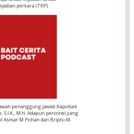
ejadian perkara (TKP).
i bawah penanggung jawab Kapolsek
 S.I.K., M.H. Adapun personel yang
ol Asmar M Pohan dan Briptu M.