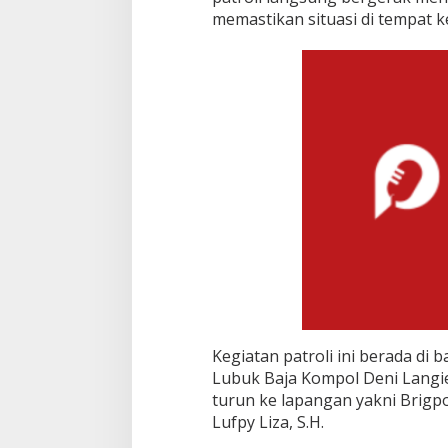
c
memastikan situasi di tempat k
u
r
Kegiatan patroli ini berada d
Lubuk Baja Kompol Deni Langie,
turun ke lapangan yakni Brigp
Lufpy Liza, S.H.