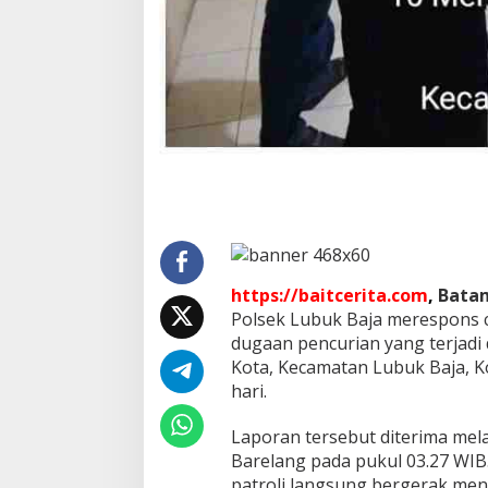
s
e
k
L
u
b
u
k
B
a
j
a
L
a
n
https://baitcerita.com
,
Bata
g
Polsek Lubuk Baja merespons c
s
dugaan pencurian yang terjadi 
u
n
Kota, Kecamatan Lubuk Baja, K
g
hari.
M
e
Laporan tersebut diterima mela
l
Barelang pada pukul 03.27 WIB
u
n
patroli langsung bergerak menu