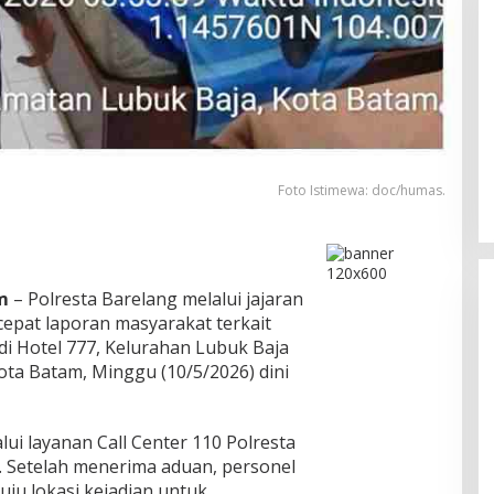
HUT Ke-1 PRI di Kepri, Ratusan
Kader Hadiri Perayaan dan
Bagikan Bansos
Di Batam, Berita, Berita Utama, Daerah,
Kepulauan Riau, Politik
|
Agustus 8, 2026
Foto Istimewa: doc/humas.
m
– Polresta Barelang melalui jajaran
epat laporan masyarakat terkait
di Hotel 777, Kelurahan Lubuk Baja
ota Batam, Minggu (10/5/2026) dini
lui layanan Call Center 110 Polresta
. Setelah menerima aduan, personel
ju lokasi kejadian untuk