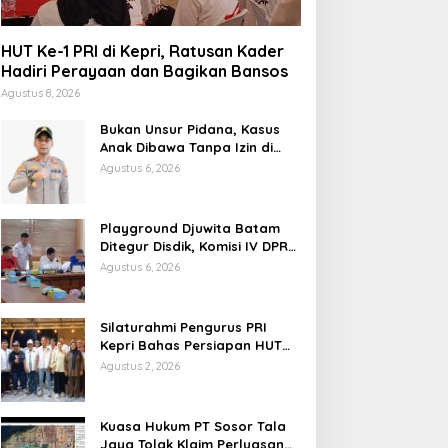
HUT Ke-1 PRI di Kepri, Ratusan Kader
Hadiri Perayaan dan Bagikan Bansos
Agustus 8, 2026
Bukan Unsur Pidana, Kasus
Anak Dibawa Tanpa Izin di
Lubuk Baja Dihentikan
Agustus 6, 2026
Playground Djuwita Batam
Ditegur Disdik, Komisi IV DPRD
Jadwalkan Sidak
Agustus 6, 2026
Silaturahmi Pengurus PRI
Kepri Bahas Persiapan HUT
Ke-1 dan Penguatan
Agustus 2, 2026
Konsolidasi Partai
Kuasa Hukum PT Sosor Tala
Jaya Tolak Klaim Perluasan