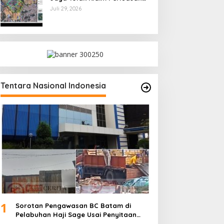
Kampung Tua Batu Merah
Juli 29, 2026
Tentara Nasional Indonesia
1
Sorotan Pengawasan BC Batam di
Pelabuhan Haji Sage Usai Penyitaan
dan Denda Armada