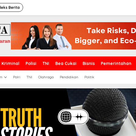
deks Berita
Kriminal
Polisi
TNI
Bea Cukai
Bisnis
Pemerintahan
m
Polri
TNI
Olahraga
Pendidikan
Politik