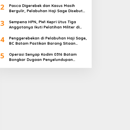
2
Pasca Digerebek dan Kasus Masih
Bergulir, Pelabuhan Haji Sage Disebut
Tetap Beroperasi, Pengawasan
3
Dipertanyakan
Sempena HPN, PWI Kepri Utus Tiga
Anggotanya Ikuti Pelatihan Militer di
Akmil Magelang
4
Penggerebekan di Pelabuhan Haji Sage,
BC Batam Pastikan Barang Sitaan
Bukan Komoditas Program MBG
5
Operasi Senyap Kodim 0316 Batam
Bongkar Dugaan Penyelundupan
Sembako di Pelabuhan Haji Sage