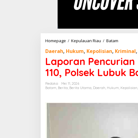
Homepage
/
Kepulauan Riau
/
Batam
L
a
Daerah
,
Hukum
,
Kepolisian
,
Kriminal
p
o
Laporan Pencurian 
r
a
110, Polsek Lubuk 
n
P
Redaksi
Mei 11, 2026
e
Batam
,
Berita
,
Berita Utama
,
Daerah
,
Hukum
,
Kepolisian
n
c
u
r
i
a
n
d
i