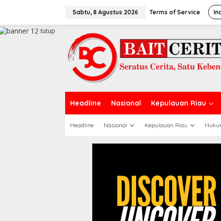
L
e
Sabtu, 8 Agustus 2026
Terms of Service
In
w
a
tutup
t
i
k
e
k
o
n
t
Headline
Nasional
Kepulauan Riau
e
n
Headline
Nasional
Kepulauan Riau
Huku